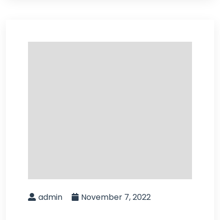
admin
November 7, 2022