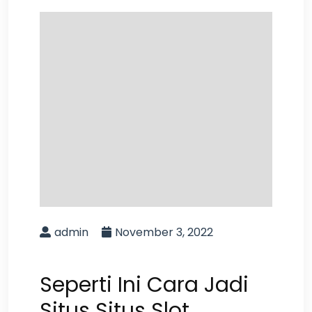
admin
November 3, 2022
Seperti Ini Cara Jadi
Situs Situs Slot