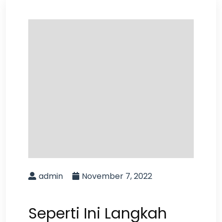
admin
November 7, 2022
Seperti Ini Langkah