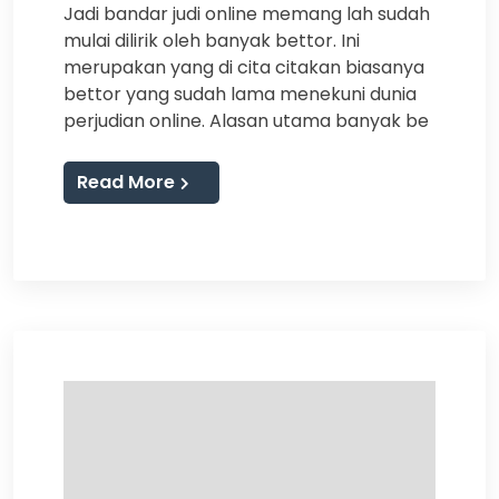
Jadi bandar judi online memang lah sudah
mulai dilirik oleh banyak bettor. Ini
merupakan yang di cita citakan biasanya
bettor yang sudah lama menekuni dunia
perjudian online. Alasan utama banyak be
Read More