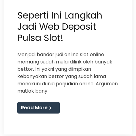
Seperti Ini Langkah
Jadi Web Deposit
Pulsa Slot!
Menjadi bandar judi online slot online
memang sudah mulai dilirik oleh banyak
bettor. Ini yakni yang diimpikan
kebanyakan bettor yang sudah lama
menekuni dunia perjudian online. Argumen
mutlak bany
Read More