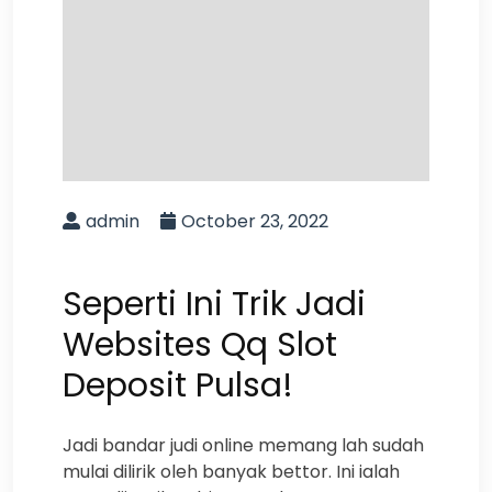
admin
October 23, 2022
Seperti Ini Trik Jadi
Websites Qq Slot
Deposit Pulsa!
Jadi bandar judi online memang lah sudah
mulai dilirik oleh banyak bettor. Ini ialah