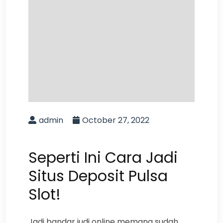
admin
October 27, 2022
Seperti Ini Cara Jadi
Situs Deposit Pulsa
Slot!
Jadi bandar judi online memang sudah