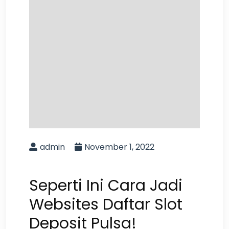
admin
November 1, 2022
Seperti Ini Cara Jadi
Websites Daftar Slot
Deposit Pulsa!