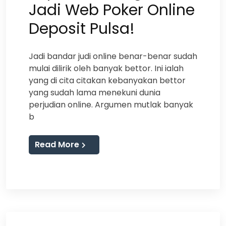
Jadi Web Poker Online
Deposit Pulsa!
Jadi bandar judi online benar-benar sudah
mulai dilirik oleh banyak bettor. Ini ialah
yang di cita citakan kebanyakan bettor
yang sudah lama menekuni dunia
perjudian online. Argumen mutlak banyak
b
Read More