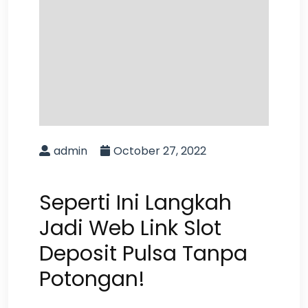
admin
October 27, 2022
Seperti Ini Langkah
Jadi Web Link Slot
Deposit Pulsa Tanpa
Potongan!