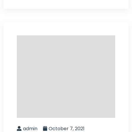
admin
October 7, 2021