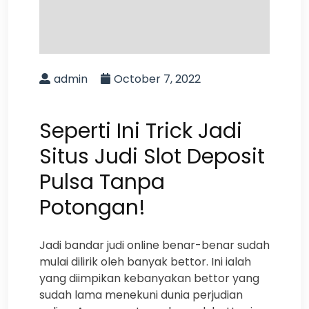
admin
October 7, 2022
Seperti Ini Trick Jadi
Situs Judi Slot Deposit
Pulsa Tanpa
Potongan!
Jadi bandar judi online benar-benar sudah
mulai dilirik oleh banyak bettor. Ini ialah
yang diimpikan kebanyakan bettor yang
sudah lama menekuni dunia perjudian