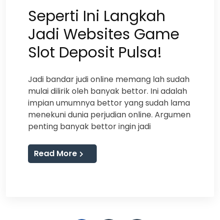
Seperti Ini Langkah
Jadi Websites Game
Slot Deposit Pulsa!
Jadi bandar judi online memang lah sudah
mulai dilirik oleh banyak bettor. Ini adalah
impian umumnya bettor yang sudah lama
menekuni dunia perjudian online. Argumen
penting banyak bettor ingin jadi
Read More