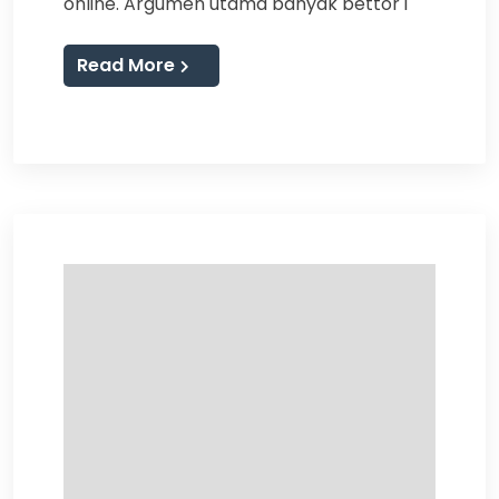
online. Argumen utama banyak bettor i
Read More