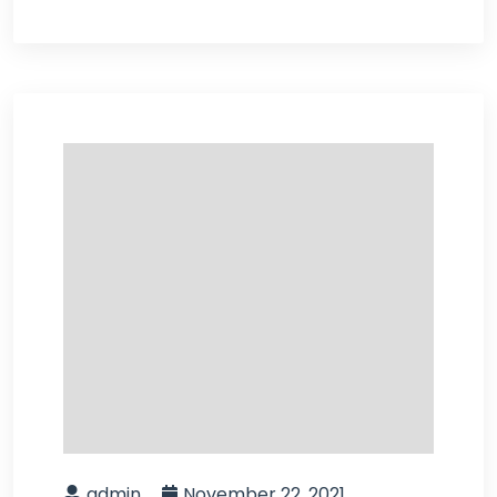
admin
November 22, 2021