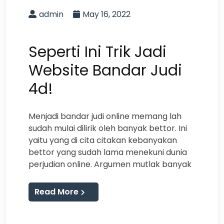
admin
May 16, 2022
Seperti Ini Trik Jadi
Website Bandar Judi
4d!
Menjadi bandar judi online memang lah
sudah mulai dilirik oleh banyak bettor. Ini
yaitu yang di cita citakan kebanyakan
bettor yang sudah lama menekuni dunia
perjudian online. Argumen mutlak banyak
Read More