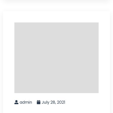
admin
July 28, 2021