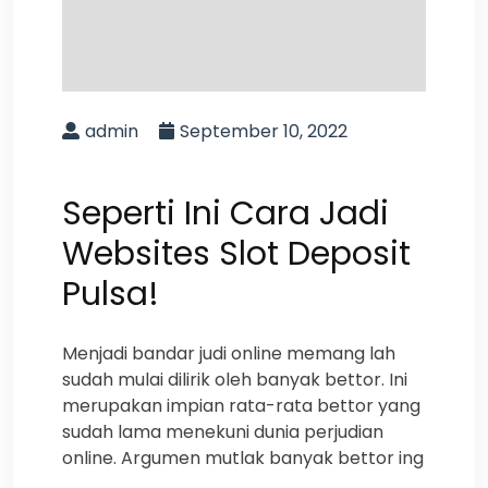
admin
September 10, 2022
Seperti Ini Cara Jadi
Websites Slot Deposit
Pulsa!
Menjadi bandar judi online memang lah
sudah mulai dilirik oleh banyak bettor. Ini
merupakan impian rata-rata bettor yang
sudah lama menekuni dunia perjudian
online. Argumen mutlak banyak bettor ing