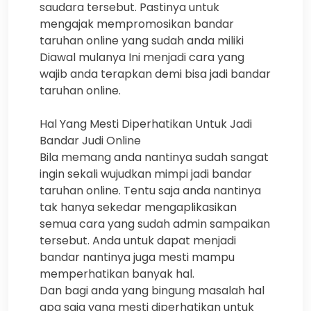
saudara tersebut. Pastinya untuk
mengajak mempromosikan bandar
taruhan online yang sudah anda miliki
Diawal mulanya Ini menjadi cara yang
wajib anda terapkan demi bisa jadi bandar
taruhan online.
Hal Yang Mesti Diperhatikan Untuk Jadi
Bandar Judi Online
Bila memang anda nantinya sudah sangat
ingin sekali wujudkan mimpi jadi bandar
taruhan online. Tentu saja anda nantinya
tak hanya sekedar mengaplikasikan
semua cara yang sudah admin sampaikan
tersebut. Anda untuk dapat menjadi
bandar nantinya juga mesti mampu
memperhatikan banyak hal.
Dan bagi anda yang bingung masalah hal
apa saja yang mesti diperhatikan untuk