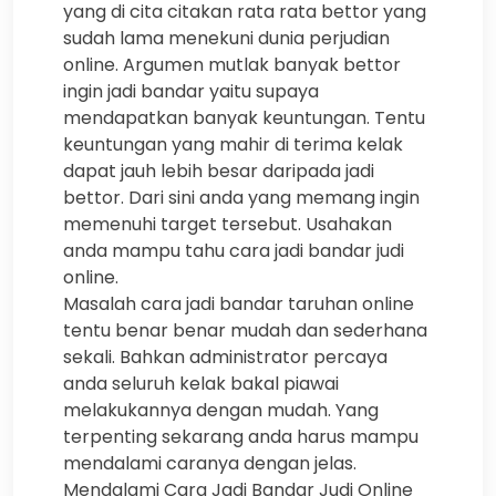
yang di cita citakan rata rata bettor yang
sudah lama menekuni dunia perjudian
online. Argumen mutlak banyak bettor
ingin jadi bandar yaitu supaya
mendapatkan banyak keuntungan. Tentu
keuntungan yang mahir di terima kelak
dapat jauh lebih besar daripada jadi
bettor. Dari sini anda yang memang ingin
memenuhi target tersebut. Usahakan
anda mampu tahu cara jadi bandar judi
online.
Masalah cara jadi bandar taruhan online
tentu benar benar mudah dan sederhana
sekali. Bahkan administrator percaya
anda seluruh kelak bakal piawai
melakukannya dengan mudah. Yang
terpenting sekarang anda harus mampu
mendalami caranya dengan jelas.
Mendalami Cara Jadi Bandar Judi Online