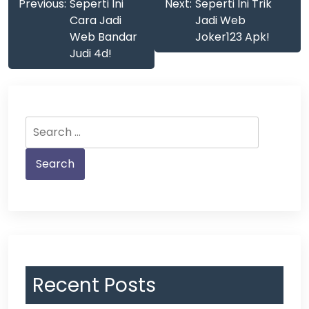
Post
Previous:
Seperti Ini
Next:
Seperti Ini Trik
navigation
Cara Jadi
Jadi Web
Web Bandar
Joker123 Apk!
Judi 4d!
Search
for:
Recent Posts