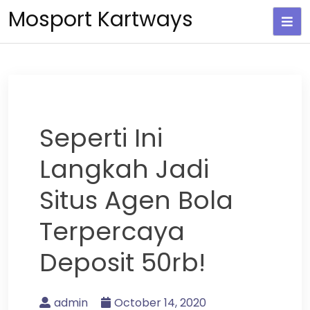
Skip
Mosport Kartways
to
content
Seperti Ini
Langkah Jadi
Situs Agen Bola
Terpercaya
Deposit 50rb!
admin
October 14, 2020