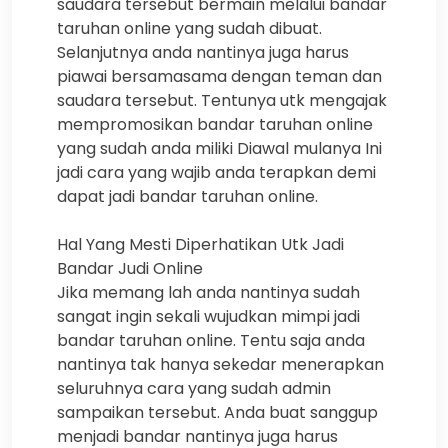
saudara tersebut bermain melalui bandar
taruhan online yang sudah dibuat.
Selanjutnya anda nantinya juga harus
piawai bersamasama dengan teman dan
saudara tersebut. Tentunya utk mengajak
mempromosikan bandar taruhan online
yang sudah anda miliki Diawal mulanya Ini
jadi cara yang wajib anda terapkan demi
dapat jadi bandar taruhan online.
Hal Yang Mesti Diperhatikan Utk Jadi
Bandar Judi Online
Jika memang lah anda nantinya sudah
sangat ingin sekali wujudkan mimpi jadi
bandar taruhan online. Tentu saja anda
nantinya tak hanya sekedar menerapkan
seluruhnya cara yang sudah admin
sampaikan tersebut. Anda buat sanggup
menjadi bandar nantinya juga harus