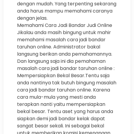
dengan mudah. Yang terpenting sekarang
anda harus mampu memahami caranya
dengan jelas.
Memahami Cara Jadi Bandar Judi Online
Jikalau anda masih bingung untuk mahir
memahami masalah cara jadi bandar
taruhan online. Administrator bakal
langsung berikan anda pemahamannya.
Dan langsung saja ini dia pemahaman
masalah cara jadi bandar taruhan online :
Mempersiapkan Bekal Besar.Tentu saja
anda nantinya tak butuh bingung masalah
cara jadi bandar taruhan online. Karena
cara mula-mula yang mesti anda
terapkan nanti yaitu mempersiapkan
bekal besar. Tentu aset yang harus anda
siapkan demi jadi bandar kelak dapat
sangat besar sekali. Ini sebagai bekal
untuk memberikan komisi kemenangan