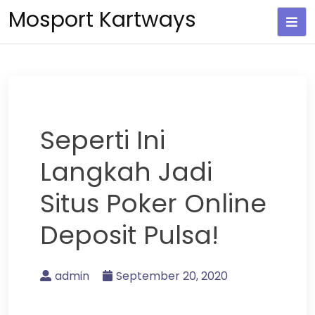
Skip
Mosport Kartways
to
content
Seperti Ini
Langkah Jadi
Situs Poker Online
Deposit Pulsa!
admin
September 20, 2020