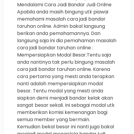
Mendalami Cara Jadi Bandar Judi Online
Apabila anda masih bingung utk piawai
memahami masalah cara jadi bandar
taruhan online. Admin bakal langsung
berikan anda pemahamannya. Dan
langsung saja ini dia pemahaman masalah
cara jadi bandar taruhan online :
Mempersiapkan Modal Besar.Tentu saja
anda nantinya tak perlu bingung masalah
cara jadi bandar taruhan online. Karena
cara pertama yang mesti anda terapkan
nanti adalah mempersiapkan modal
besar. Tentu modal yang mesti anda
siapkan demi menjadi bandar kelak akan
sangat besar sekali. Ini sebagai modal utk
memberikan komisi kemenangan bagi
semua member yang bermain.
Kemudian bekal besar ini nanti juga bakal
menjadi modal mengelola bandar judi