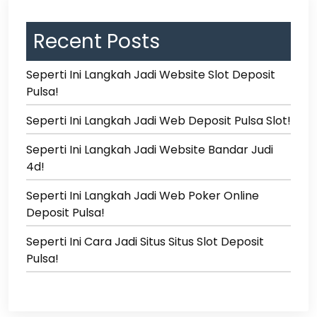
Recent Posts
Seperti Ini Langkah Jadi Website Slot Deposit
Pulsa!
Seperti Ini Langkah Jadi Web Deposit Pulsa Slot!
Seperti Ini Langkah Jadi Website Bandar Judi
4d!
Seperti Ini Langkah Jadi Web Poker Online
Deposit Pulsa!
Seperti Ini Cara Jadi Situs Situs Slot Deposit
Pulsa!