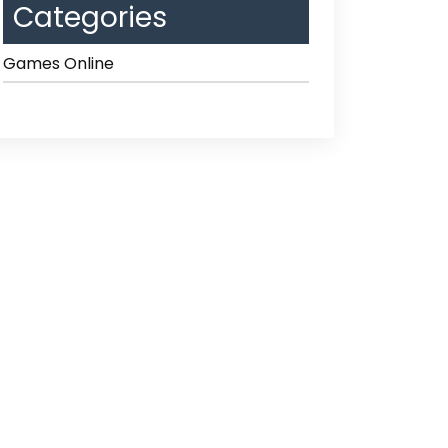
Categories
Games Online