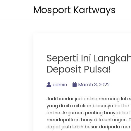
Skip
Mosport Kartways
to
content
Seperti Ini Langka
Deposit Pulsa!
admin
March 3, 2022
Jadi bandar judi online memang lah su
yang di cita citakan biasanya betto
online. Argumen penting banyak bett
mendapatkan banyak keuntungan. Te
dapat jauh lebih besar daripada men