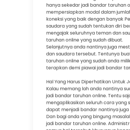
hanya sekedar jadi bandar taruhan o
mempersiapkan modal dalam jumlah 
koneksi yang baik dengan banyak 
saudara yang sudah tentukan diri be
mengajak seluruhnya teman dan sau
taruhan online yang sudah dibuat.
Selanjutnya anda nantinya juga me
dan saudara tersebut. Tentunya 
taruhan online yang sudah anda milik
terapkan demi piawai jadi bandar tar
Hal Yang Harus Diperhatikan Untuk J
Kalau memang lah anda nantinya sud
jadi bandar taruhan online. Tentu s
mengaplikasikan seluruh cara yang 
dapat menjadi bandar nantinya jug
Dan bagi anda yang bingung masalah 
jadi bandar taruhan online. Adminis