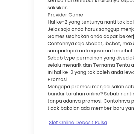
semua hal tersebut khususnya kepada
saksikan :
Provider Game
Hal ke-2 yang tentunya nanti tak 
Jelas saja anda harus sanggup menj
Games Usahakan anda dapat bekerj
Contohnya saja sbobet, ibcbet, maxb
sampai lupakan kerjasama tersebut.
Sebab type permainan yang disediaka
selalu menarik dan Ternama Tentu a
Ini hal ke-2 yang tak boleh anda lew
Promosi
Mengapa promosi menjadi salah satu 
bandar taruhan online? Sebab nanti
tanpa adanya promosi. Contohnya p
tidak bakalan ada member baru yan
Slot Online Deposit Pulsa