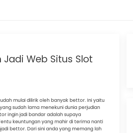
h Jadi Web Situs Slot
dah mulai dilirik oleh banyak bettor. Ini yaitu
r yang sudah lama menekuni dunia perjudian
or ingin jadi bandar adalah supaya
ntu keuntungan yang mahir di terima nanti
jadi bettor. Dari sini anda yang memang lah