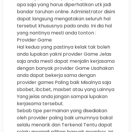
apa saja yang harus diperhatikan utk jadi
bandar taruhan online. Administrator disini
dapat langsung mengatakan seluruh hal
tersebut khususnya pada anda. Ini dia hal
yang nantinya mesti anda tonton :
Provider Game
Hal kedua yang pastinya kelak tak boleh
anda lupakan yakni provider Game Jelas
saja anda mesti dapat menjalin kerjasama
dengan banyak provider Game Usahakan
anda dapat bekerja sama dengan
provider games Paling baik Misalnya saja
sbobet, ibcbet, maxbet atau yang Lainnya
Yang jelas anda jangan sampai lupakan
kerjasama tersebut.
Sebab tipe permainan yang disediakan
oleh provider paling baik umumnya bakal
selalu menarik dan Terkenal Tentu dapat
selalu menjadi pilihan banyak member. Ini