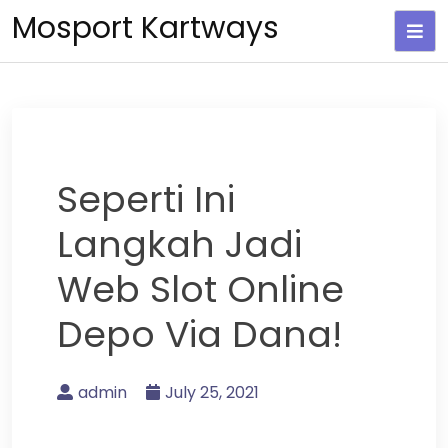
Skip
Mosport Kartways
to
content
Seperti Ini
Langkah Jadi
Web Slot Online
Depo Via Dana!
admin
July 25, 2021