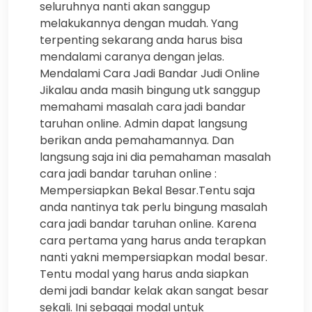
seluruhnya nanti akan sanggup
melakukannya dengan mudah. Yang
terpenting sekarang anda harus bisa
mendalami caranya dengan jelas.
Mendalami Cara Jadi Bandar Judi Online
Jikalau anda masih bingung utk sanggup
memahami masalah cara jadi bandar
taruhan online. Admin dapat langsung
berikan anda pemahamannya. Dan
langsung saja ini dia pemahaman masalah
cara jadi bandar taruhan online :
Mempersiapkan Bekal Besar.Tentu saja
anda nantinya tak perlu bingung masalah
cara jadi bandar taruhan online. Karena
cara pertama yang harus anda terapkan
nanti yakni mempersiapkan modal besar.
Tentu modal yang harus anda siapkan
demi jadi bandar kelak akan sangat besar
sekali. Ini sebagai modal untuk