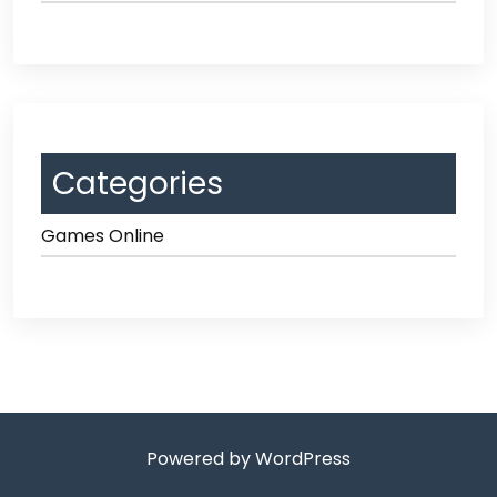
Categories
Games Online
Powered by WordPress