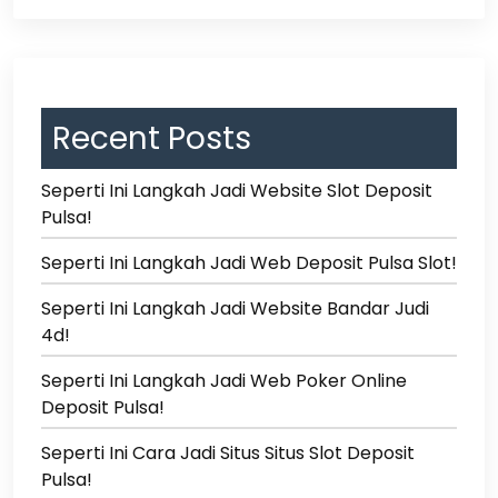
Recent Posts
Seperti Ini Langkah Jadi Website Slot Deposit
Pulsa!
Seperti Ini Langkah Jadi Web Deposit Pulsa Slot!
Seperti Ini Langkah Jadi Website Bandar Judi
4d!
Seperti Ini Langkah Jadi Web Poker Online
Deposit Pulsa!
Seperti Ini Cara Jadi Situs Situs Slot Deposit
Pulsa!