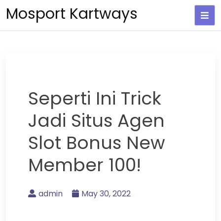
Skip
Mosport Kartways
to
content
Seperti Ini Trick
Jadi Situs Agen
Slot Bonus New
Member 100!
admin
May 30, 2022