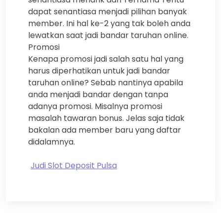
dapat senantiasa menjadi pilihan banyak
member. Ini hal ke-2 yang tak boleh anda
lewatkan saat jadi bandar taruhan online.
Promosi
Kenapa promosi jadi salah satu hal yang
harus diperhatikan untuk jadi bandar
taruhan online? Sebab nantinya apabila
anda menjadi bandar dengan tanpa
adanya promosi. Misalnya promosi
masalah tawaran bonus. Jelas saja tidak
bakalan ada member baru yang daftar
didalamnya.
Judi Slot Deposit Pulsa