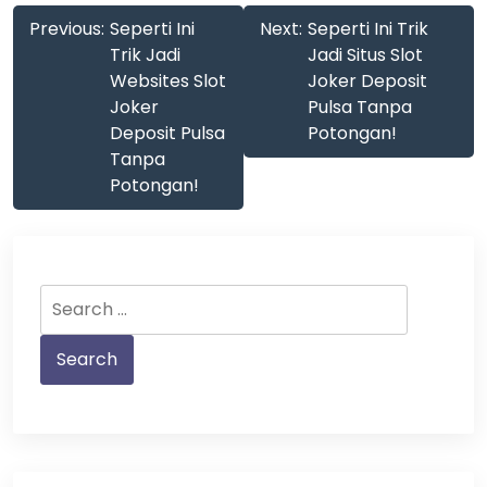
Post
Previous:
Seperti Ini
Next:
Seperti Ini Trik
navigation
Trik Jadi
Jadi Situs Slot
Websites Slot
Joker Deposit
Joker
Pulsa Tanpa
Deposit Pulsa
Potongan!
Tanpa
Potongan!
Search
for: