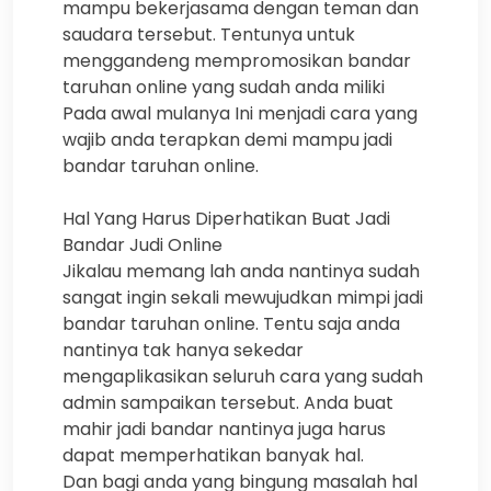
mampu bekerjasama dengan teman dan
saudara tersebut. Tentunya untuk
menggandeng mempromosikan bandar
taruhan online yang sudah anda miliki
Pada awal mulanya Ini menjadi cara yang
wajib anda terapkan demi mampu jadi
bandar taruhan online.
Hal Yang Harus Diperhatikan Buat Jadi
Bandar Judi Online
Jikalau memang lah anda nantinya sudah
sangat ingin sekali mewujudkan mimpi jadi
bandar taruhan online. Tentu saja anda
nantinya tak hanya sekedar
mengaplikasikan seluruh cara yang sudah
admin sampaikan tersebut. Anda buat
mahir jadi bandar nantinya juga harus
dapat memperhatikan banyak hal.
Dan bagi anda yang bingung masalah hal