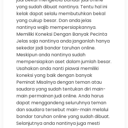
yang sudah dibuat nantinya. Tentu hal ini
kelak dapat selalu membutuhkan bekal
yang cukup besar. Dan anda jelas
nantinya wajib mempersiapkannya.
Memiliki Koneksi Dengan Banyak Pecinta
Jelas saja nantinya anda janganlah hanya
sekedar jadi bandar taruhan online.
Meskipun anda nantinya sudah
mempersiapkan aset dalam jumlah besar.
Usahakan anda nanti piawai memiliki
koneksi yang baik dengan banyak
Peminat Misalnya dengan teman atau
saudara yang sudah tentukan diri main-
main permainan judi online. Anda harus
dapat menggandeng seluruhnya teman
dan saudara tersebut main-main melalui
bandar taruhan online yang sudah dibuat.
Selanjutnya anda nantinya juga mesti