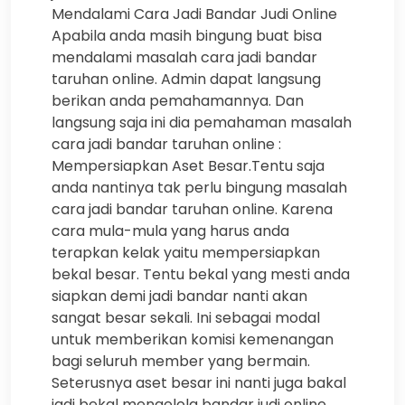
Mendalami Cara Jadi Bandar Judi Online
Apabila anda masih bingung buat bisa
mendalami masalah cara jadi bandar
taruhan online. Admin dapat langsung
berikan anda pemahamannya. Dan
langsung saja ini dia pemahaman masalah
cara jadi bandar taruhan online :
Mempersiapkan Aset Besar.Tentu saja
anda nantinya tak perlu bingung masalah
cara jadi bandar taruhan online. Karena
cara mula-mula yang harus anda
terapkan kelak yaitu mempersiapkan
bekal besar. Tentu bekal yang mesti anda
siapkan demi jadi bandar nanti akan
sangat besar sekali. Ini sebagai modal
untuk memberikan komisi kemenangan
bagi seluruh member yang bermain.
Seterusnya aset besar ini nanti juga bakal
jadi bekal mengelola bandar judi online