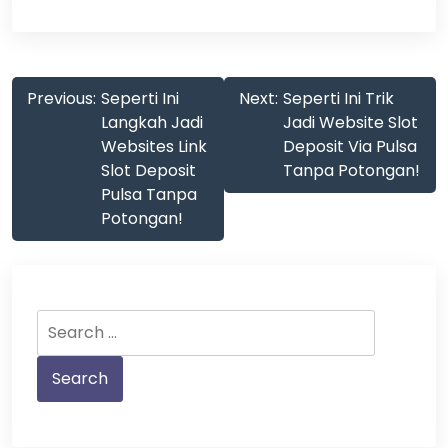
Post
Previous:
Seperti Ini
Next:
Seperti Ini Trik
navigation
Langkah Jadi
Jadi Website Slot
Websites Link
Deposit Via Pulsa
Slot Deposit
Tanpa Potongan!
Pulsa Tanpa
Potongan!
Search
for: