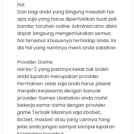
hal.
Dan bagi anda yang bingung masalah hal
apa saja yang harus diperhatikan buat jadi
bandar taruhan online. Administrator disini
dapat langsung mengemukakan semua
hal tersebut khususnya terhadap anda. Ini
dia hal yang nantinya mesti anda saksikan
:
Provider Game
Hal ke-2 yang pastinya kelak tak boleh
anda lupakan merupakan provider
Permainan Jelas saja anda harus piawai
menjalin kerjasama dengan banyak
provider Games Usahakan anda mahir
bekerja sama-sama dengan provider
game Terbaik Misalnya saja sbobet,
ibcbet, maxbet atau yang Lainnya Yang
jelas anda jangan sampai sampai lupakan
kerjasama tersebut.