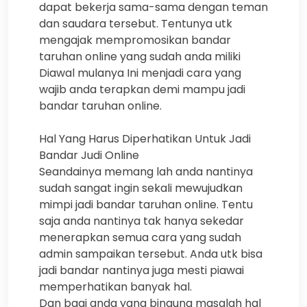
dapat bekerja sama-sama dengan teman
dan saudara tersebut. Tentunya utk
mengajak mempromosikan bandar
taruhan online yang sudah anda miliki
Diawal mulanya Ini menjadi cara yang
wajib anda terapkan demi mampu jadi
bandar taruhan online.
Hal Yang Harus Diperhatikan Untuk Jadi
Bandar Judi Online
Seandainya memang lah anda nantinya
sudah sangat ingin sekali mewujudkan
mimpi jadi bandar taruhan online. Tentu
saja anda nantinya tak hanya sekedar
menerapkan semua cara yang sudah
admin sampaikan tersebut. Anda utk bisa
jadi bandar nantinya juga mesti piawai
memperhatikan banyak hal.
Dan bagi anda yang bingung masalah hal