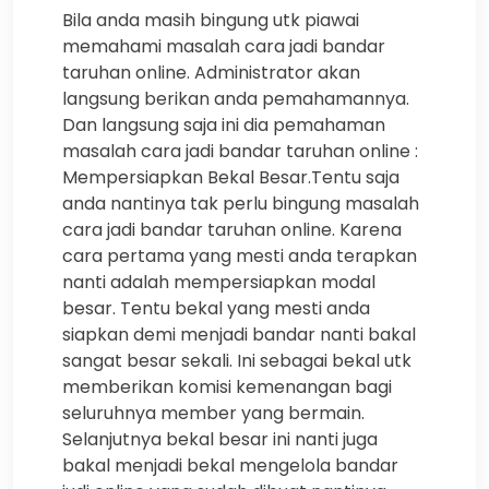
Bila anda masih bingung utk piawai
memahami masalah cara jadi bandar
taruhan online. Administrator akan
langsung berikan anda pemahamannya.
Dan langsung saja ini dia pemahaman
masalah cara jadi bandar taruhan online :
Mempersiapkan Bekal Besar.Tentu saja
anda nantinya tak perlu bingung masalah
cara jadi bandar taruhan online. Karena
cara pertama yang mesti anda terapkan
nanti adalah mempersiapkan modal
besar. Tentu bekal yang mesti anda
siapkan demi menjadi bandar nanti bakal
sangat besar sekali. Ini sebagai bekal utk
memberikan komisi kemenangan bagi
seluruhnya member yang bermain.
Selanjutnya bekal besar ini nanti juga
bakal menjadi bekal mengelola bandar