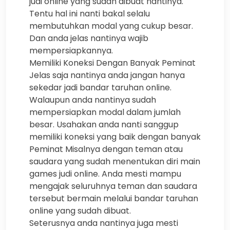
judi online yang sudah dibuat nantinya.
Tentu hal ini nanti bakal selalu
membutuhkan modal yang cukup besar.
Dan anda jelas nantinya wajib
mempersiapkannya.
Memiliki Koneksi Dengan Banyak Peminat
Jelas saja nantinya anda jangan hanya
sekedar jadi bandar taruhan online.
Walaupun anda nantinya sudah
mempersiapkan modal dalam jumlah
besar. Usahakan anda nanti sanggup
memiliki koneksi yang baik dengan banyak
Peminat Misalnya dengan teman atau
saudara yang sudah menentukan diri main
games judi online. Anda mesti mampu
mengajak seluruhnya teman dan saudara
tersebut bermain melalui bandar taruhan
online yang sudah dibuat.
Seterusnya anda nantinya juga mesti