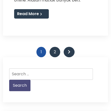
online. Alasan mutlak banyak bett
Read More
Posts
1
2
navigation
Search
for: