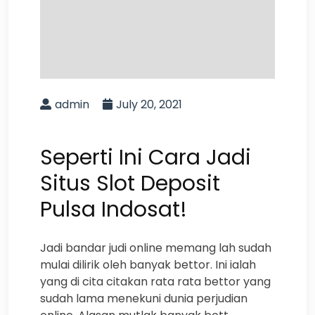
admin
July 20, 2021
Seperti Ini Cara Jadi
Situs Slot Deposit
Pulsa Indosat!
Jadi bandar judi online memang lah sudah
mulai dilirik oleh banyak bettor. Ini ialah
yang di cita citakan rata rata bettor yang
sudah lama menekuni dunia perjudian