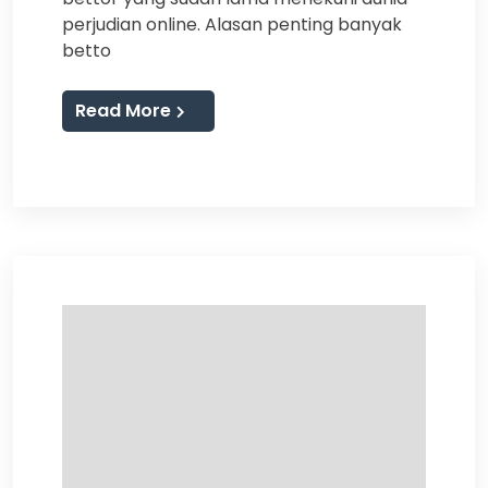
perjudian online. Alasan penting banyak
betto
Read More