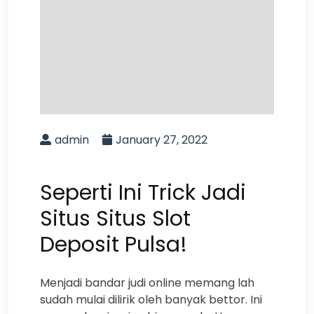
admin
January 27, 2022
Seperti Ini Trick Jadi
Situs Situs Slot
Deposit Pulsa!
Menjadi bandar judi online memang lah
sudah mulai dilirik oleh banyak bettor. Ini