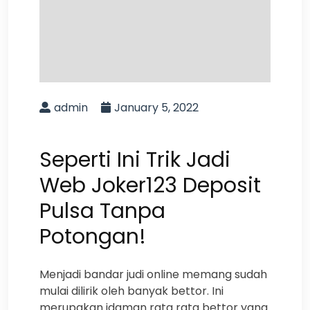
admin
January 5, 2022
Seperti Ini Trik Jadi
Web Joker123 Deposit
Pulsa Tanpa
Potongan!
Menjadi bandar judi online memang sudah
mulai dilirik oleh banyak bettor. Ini
merupakan idaman rata rata bettor yang