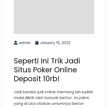
admin
January 15, 2022
Seperti Ini Trik Jadi
Situs Poker Online
Deposit 10rb!
Jadi bandar judi online memang lah sudah
mulai dilirik oleh banyak bettor. Ini yakni
yang di cita citakan umumnya bettor