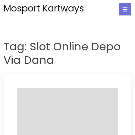
Skip
Mosport Kartways
to
content
Tag:
Slot Online Depo
Via Dana