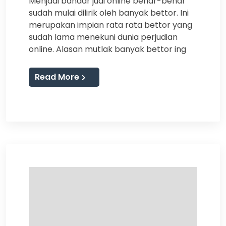
Menjadi bandar judi online benar-benar
sudah mulai dilirik oleh banyak bettor. Ini
merupakan impian rata rata bettor yang
sudah lama menekuni dunia perjudian
online. Alasan mutlak banyak bettor ing
Read More