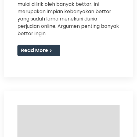
mulai dilirik oleh banyak bettor. Ini
merupakan impian kebanyakan bettor
yang sudah lama menekuni dunia
perjudian online. Argumen penting banyak
bettor ingin
Read More