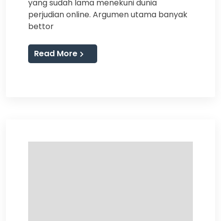
yang sudah lama menekuni dunia
perjudian online. Argumen utama banyak
bettor
Read More