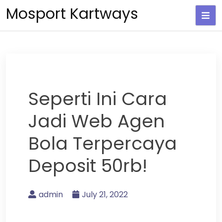
Skip
Mosport Kartways
to
content
Seperti Ini Cara
Jadi Web Agen
Bola Terpercaya
Deposit 50rb!
admin
July 21, 2022