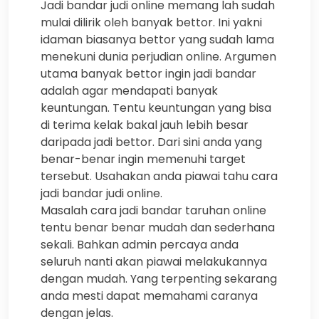
Jadi bandar judi online memang lah sudah
mulai dilirik oleh banyak bettor. Ini yakni
idaman biasanya bettor yang sudah lama
menekuni dunia perjudian online. Argumen
utama banyak bettor ingin jadi bandar
adalah agar mendapati banyak
keuntungan. Tentu keuntungan yang bisa
di terima kelak bakal jauh lebih besar
daripada jadi bettor. Dari sini anda yang
benar-benar ingin memenuhi target
tersebut. Usahakan anda piawai tahu cara
jadi bandar judi online.
Masalah cara jadi bandar taruhan online
tentu benar benar mudah dan sederhana
sekali. Bahkan admin percaya anda
seluruh nanti akan piawai melakukannya
dengan mudah. Yang terpenting sekarang
anda mesti dapat memahami caranya
dengan jelas.